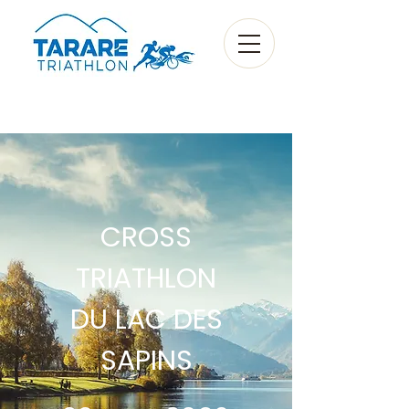
CROSS
TRIATHLON
DU LAC DES
SAPINS